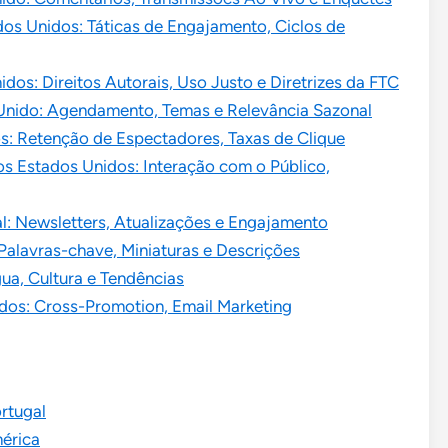
s Unidos: Táticas de Engajamento, Ciclos de
dos: Direitos Autorais, Uso Justo e Diretrizes da FTC
Unido: Agendamento, Temas e Relevância Sazonal
os: Retenção de Espectadores, Taxas de Clique
os Estados Unidos: Interação com o Público,
l: Newsletters, Atualizações e Engajamento
Palavras-chave, Miniaturas e Descrições
ua, Cultura e Tendências
dos: Cross-Promotion, Email Marketing
rtugal
érica