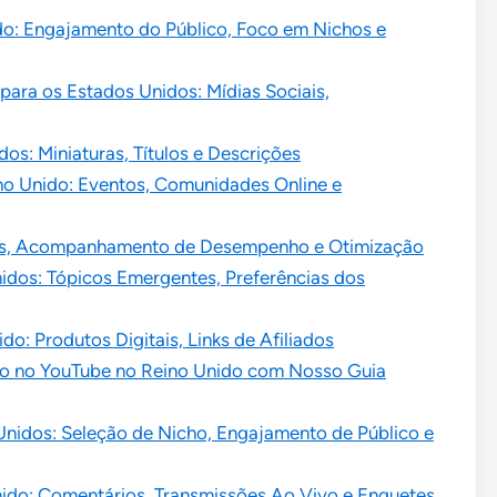
do: Engajamento do Público, Foco em Nichos e
para os Estados Unidos: Mídias Sociais,
os: Miniaturas, Títulos e Descrições
no Unido: Eventos, Comunidades Online e
ricas, Acompanhamento de Desempenho e Otimização
idos: Tópicos Emergentes, Preferências dos
o: Produtos Digitais, Links de Afiliados
to no YouTube no Reino Unido com Nosso Guia
Unidos: Seleção de Nicho, Engajamento de Público e
ido: Comentários, Transmissões Ao Vivo e Enquetes