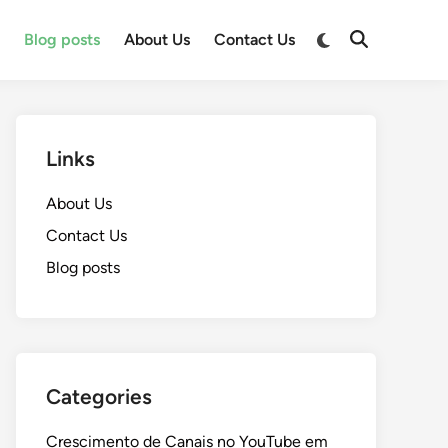
Switch
e
Blog posts
About Us
Contact Us
Open
to
Search
dark
mode
Links
About Us
Contact Us
Blog posts
Categories
Crescimento de Canais no YouTube em