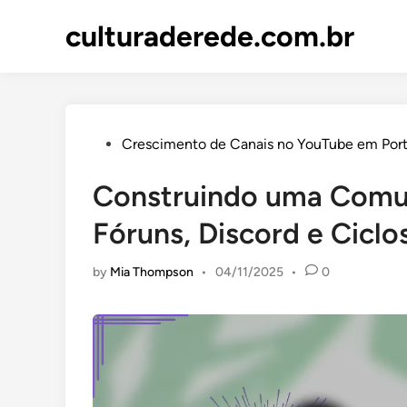
Skip
culturaderede.com.br
to
content
Posted
Crescimento de Canais no YouTube em Port
in
Construindo uma Comu
Fóruns, Discord e Cicl
by
Mia Thompson
•
04/11/2025
•
0