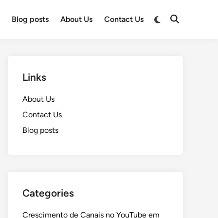
Switch
e
Blog posts
About Us
Contact Us
Open
to
Search
dark
mode
Links
About Us
Contact Us
Blog posts
Categories
Crescimento de Canais no YouTube em