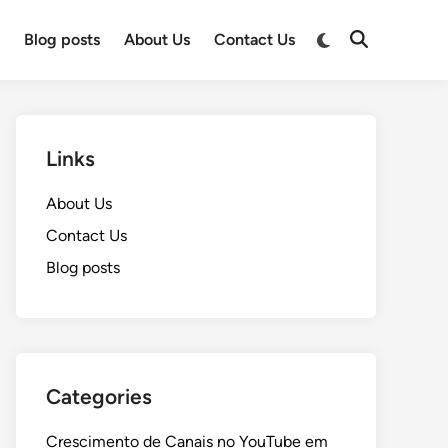
Switch
e
Blog posts
About Us
Contact Us
Open
to
Search
dark
mode
Links
About Us
Contact Us
Blog posts
Categories
Crescimento de Canais no YouTube em